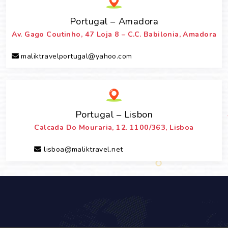
Portugal – Amadora
Av. Gago Coutinho, 47 Loja 8 – C.C. Babilonia, Amadora
maliktravelportugal@yahoo.com
Portugal – Lisbon
Calcada Do Mouraria, 12. 1100/363, Lisboa
lisboa@maliktravel.net